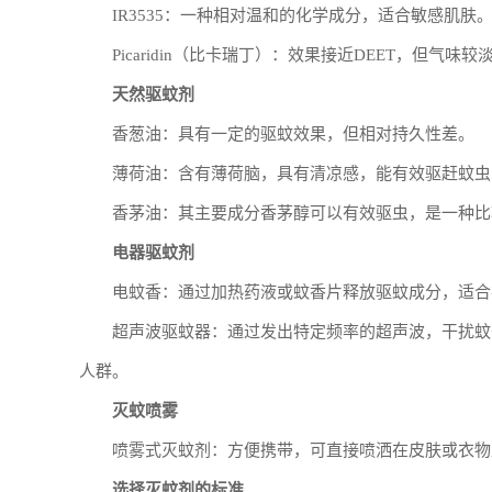
IR3535：一种相对温和的化学成分，适合敏感肌肤
Picaridin（比卡瑞丁）：效果接近DEET，但气
天然驱蚊剂
香葱油：具有一定的驱蚊效果，但相对持久性差。
薄荷油：含有薄荷脑，具有清凉感，能有效驱赶蚊虫
香茅油：其主要成分香茅醇可以有效驱虫，是一种比
电器驱蚊剂
电蚊香：通过加热药液或蚊香片释放驱蚊成分，适合
超声波驱蚊器：通过发出特定频率的超声波，干扰蚊
人群。
灭蚊喷雾
喷雾式灭蚊剂：方便携带，可直接喷洒在皮肤或衣物
选择灭蚊剂的标准