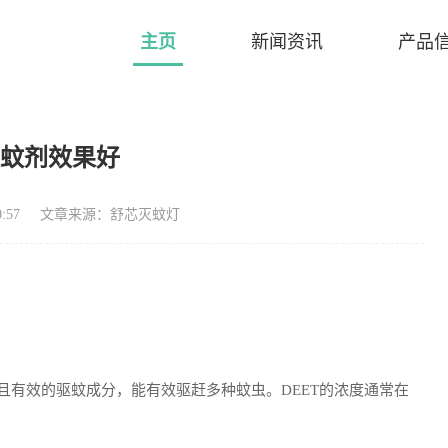
主页
新闻资讯
产品
灭蚊剂效果好
:57
文章来源：舒芯灭蚊灯
常见且有效的驱蚊成分，能有效驱赶多种蚊虫。DEET的浓度通常在