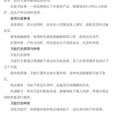
安全，适合儿童和敏感肌肤使用。
长效灭蚊液：一些品牌推出了长效型产品，能够提供8小时以上的保
护，适合户外活动时使用。
使用注意事项
皮肤测试：首次使用时，应先在小范围皮肤上测试，观察是否有过敏
反应。
避免接触眼睛：喷洒时应避免接触眼睛和口腔，使用后应洗手。
定期补喷：户外活动时，特别是在出汗或游泳后，应及时补喷。
灭蚊灯的原理与种类
灭蚊灯的原理
灭蚊灯主要通过诱捕蚊子来达到灭蚊效果。其工作原理通常包括以下
几个方面
紫外线诱捕：灭蚊灯通常会发出紫外线，这种光源能够吸引蚊子靠
近。
电击捕杀：当蚊子靠近灯具时，会被高压电网瞬间击杀。
风扇吸引：有些灭蚊灯配备风扇，能够将蚊子吸入内部，再通过电击
或粘性板进行捕杀。
灭蚊灯的种类
传统灭蚊灯：利用紫外线和电击捕杀蚊子，适合室内和户外使用。